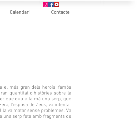
Calendari
Contacte
ra el més gran dels herois, famós
ran quantitat d'històries sobre la
rer que duu a la mà una serp, que
era, l'esposa de Zeus, va intentar
ll la va matar sense problemes. Va
rta una serp feta amb fragments de