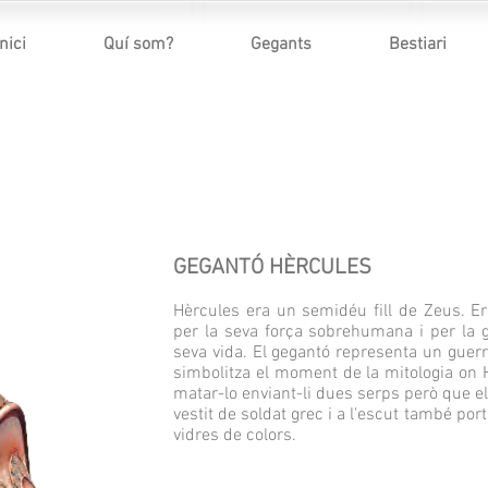
Inici
Quí som?
Gegants
Bestiari
GEGANTÓ HÈRCULES
Hèrcules era un semidéu fill de Zeus. E
per la seva força sobrehumana i per la g
seva vida. El gegantó representa un guer
simbolitza el moment de la mitologia on H
matar-lo enviant-li dues serps però que e
vestit de soldat grec i a l'escut també po
vidres de colors.