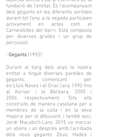
Aquesta secció està present des de la
fundació de l'entitat. És l'acompanyant
dels gegants en les diferents sortides
durant tot l'any, a la vegada participen
activament en actes com el
Carnestoltes del barri. Està composta
per diverses gralles i un grup de
percussió.
· Gegants
(1992)
Durant al llarg dels anys la nostra
entitat a tingut diverses parelles de
gegants, començant per
en Llúis Noves i el Drac l'any 1992 fins
al Korsar i la Bàrbara, 2005 i
2006 respectivament. Tots ells
construïts de manera casolana per a
membres de la colla i en la seva
majoria per al dibuixant, i també soci,
Jordi Macabich.L'any 2015 va marcar
un abans i un després amb l'arribada
dels nous gegants: Zeus, Hades i