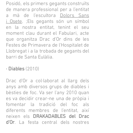
Posidó, els primers gegants construïts
de manera professional per a l'entitat
a mà de l'escultora
Dolors Sans
i Osete
. ;Els gegants són un símbol
en la nostra entitat, tenint el seu
moment clau durant el Fabulari, acte
que organitza Drac d'Or dins de les
Festes de Primavera de l'Hospitalet de
Llobregat i a la trobada de gegants del
barri de Santa Eulàlia.
· Diables
(2010)
Drac d'Or a col·laborat al llarg dels
anys amb diversos grups de diables i
bèsties de foc. Va ser l'any 2010 quan
es va decidir crear-ne una de pròpia i
fomentar la tradició del foc als
diferents membres de l'entitat, així
neixen els
DRAKADABLES del Drac
d'Or
. La festa central dels nostres
diables té lloc l'últim cap de setmana