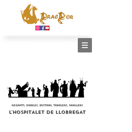
gegants, diables, bestiari, tabalers, grallers
L'HOSPITALET DE LLOBREGAT